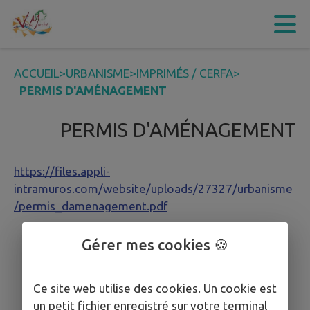
Contenu
Menu
Recherche
Pied de page
ACCUEIL
>
URBANISME
>
IMPRIMÉS / CERFA
>
PERMIS D'AMÉNAGEMENT
PERMIS D'AMÉNAGEMENT
https://files.appli-
intramuros.com/website/uploads/27327/urbanisme
/permis_damenagement.pdf
Gérer mes cookies 🍪
Ce site web utilise des cookies. Un cookie est
un petit fichier enregistré sur votre terminal