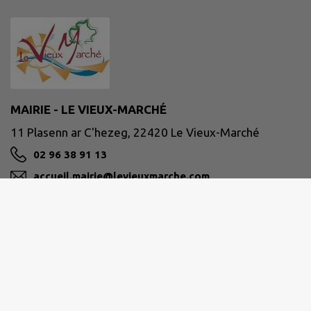
MAIRIE - LE VIEUX-MARCHÉ
11 Plasenn ar C'hezeg, 22420 Le Vieux-Marché
02 96 38 91 13
accueil.mairie@levieuxmarche.com
M'Y RENDRE
www.commune-levieuxmarche.com
Site réalisé par
IntraMuros SAS
|
Mentions légales
|
CGU
|
Politique de confidentialité
|
Accessibilité : partiellement conforme