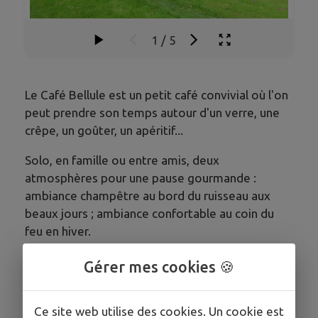
1
/
5
Le Café Bellule est un petit café convivial où l'on
peut prendre son temps autour d'un verre, une
crêpe, un goûter, un apéritif...
Solo, en famille ou entre amis, deux
atmosphères pour une pause gourmande :
ambiance champêtre au bord du ruisseau aux
beaux jours ; ambiance confortable au coin du
feu en hiver.
Produits de qualité, locaux, bio. Crêpes et
Gérer mes cookies 🍪
galettes le mercredi et le jeudi - sur place ou à
emporter;
Ce site web utilise des cookies. Un cookie est