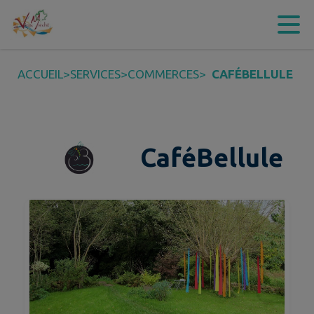
Contenu
Menu
Recherche
Pied de page
ACCUEIL
>
SERVICES
>
COMMERCES
>
CAFÉBELLULE
CaféBellule