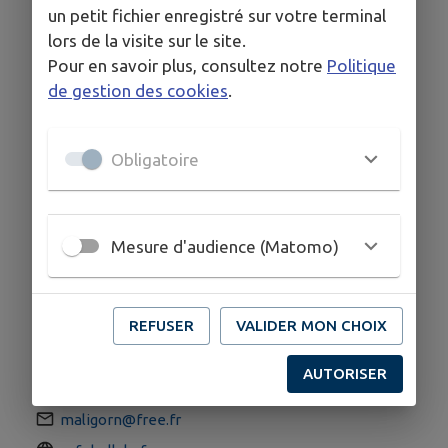
Possibilité de déjeuner certains midi (sur
un petit fichier enregistré sur votre terminal
réservation)
lors de la visite sur le site.
Pour en savoir plus, consultez notre
Politique
Chemins de randonnée à proximité
de gestion des cookies
.
Paiements par carte bancaire accepté.
Obligatoire
HORAIRES
Ouvert de 11 h à 20h.
Mesure d'audience (Matomo)
Mercredi-jeudi-vendredi-samedi-dimanche et plus
pendant les vacances
REFUSER
VALIDER MON CHOIX
COORDONNÉES
AUTORISER
4 Kergoguen Bihan 22420 Le Vieux-Marché
maligorn@free.fr