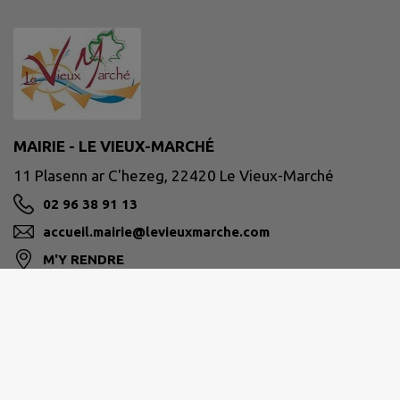
MAIRIE - LE VIEUX-MARCHÉ
11 Plasenn ar C'hezeg, 22420 Le Vieux-Marché
02 96 38 91 13
accueil.mairie@levieuxmarche.com
M'Y RENDRE
www.commune-levieuxmarche.com
Site réalisé par
IntraMuros SAS
|
Mentions légales
|
CGU
|
Politique de confidentialité
|
Accessibilité : partiellement conforme