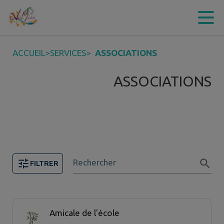
Contenu
Menu
Recherche
Pied de page
ACCUEIL
>
SERVICES
>
ASSOCIATIONS
ASSOCIATIONS
Rechercher
FILTRER
10 associations trouvées.
Amicale de l'école