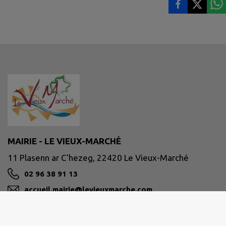
MAIRIE - LE VIEUX-MARCHÉ
11 Plasenn ar C'hezeg, 22420 Le Vieux-Marché
02 96 38 91 13
accueil.mairie@levieuxmarche.com
M'Y RENDRE
www.commune-levieuxmarche.com