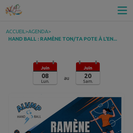
Contenu
Menu
Recherche
Pied de page
ACCUEIL
>
AGENDA
>
HAND BALL : RAMÈNE TON/TA POTE À L'EN...
Juin
Juin
08
20
au
Lun.
Sam.