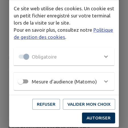
Ce site web utilise des cookies. Un cookie est
un petit fichier enregistré sur votre terminal
HAND BALL : Ramène
lors de la visite sur le site.
ton/ta pote à
Pour en savoir plus, consultez notre
Politique
de gestion des cookies
.
l'entraînement
Obligatoire
Le Vieux-Marché
INFORMATIONS PRATIQUES
Mesure d'audience (Matomo)
LIEU
Le Vieux-Marché
REFUSER
VALIDER MON CHOIX
DATES
Du lun. 8 juin au sam. 20 juin
AUTORISER