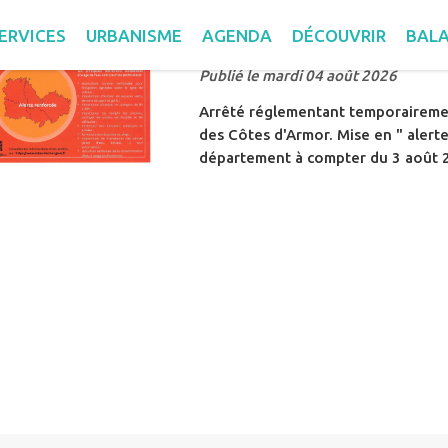
lités trouvées. Filtre sélectionné : Alertes.
INFORMATION SECH
ERVICES
URBANISME
AGENDA
DÉCOUVRIR
BALA
Publié le mardi 04 août 2026
Arrêté réglementant temporairemen
des Côtes d'Armor. Mise en " alert
département à compter du 3 août 